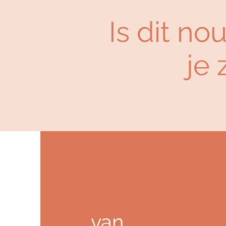
Is dit n
je
van