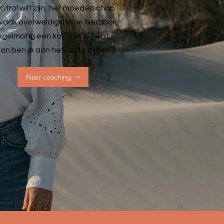
ntrol wilt zijn, het moederschap
 vaak overweldigd en je hierdoor
egelmatig een kort lontje hebt,
an ben je aan het juiste adres.
Naar coaching