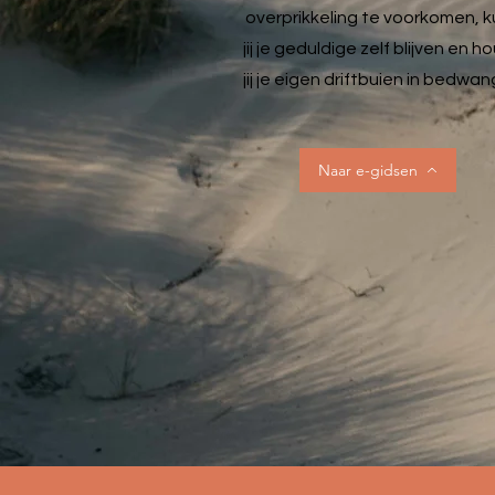
overprikkeling te voorkomen, k
jij je geduldige zelf blijven en h
jij je eigen driftbuien in bedwang
Naar e-gidsen