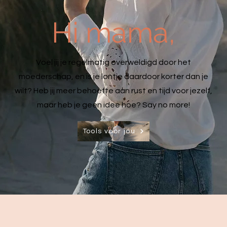
Hi mama,
Voel jij je regelmatig overweldigd door het
moederschap, en is je lontje daardoor korter dan je
wilt? Heb jij meer behoefte aan rust en tijd voor jezelf,
maar heb je geen idee hoe?
Say no more!
Tools voor jou