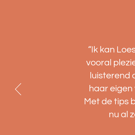
“Ik kan Loe
vooral plezi
luisterend 
haar eigen 
Met de tips b
nu al 