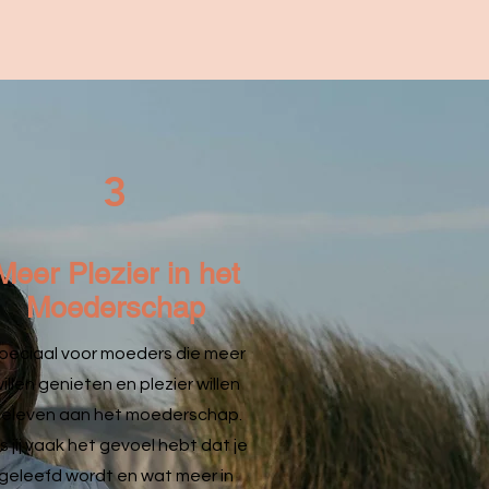
3
Meer Plezier in het
Moederschap
peciaal voor moeders die meer
illen genieten en plezier willen
eleven aan het moederschap.
s jij vaak het gevoel hebt dat je
geleefd wordt en wat meer in