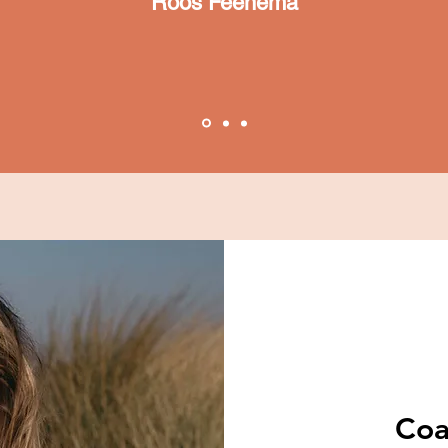
Roos Feenema
Roos Feenema
Coa