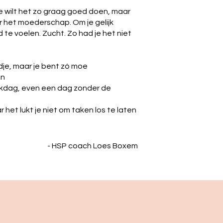
 Je wilt het zo graag goed doen, maar
 het moederschap. Om je gelijk
e voelen. Zucht. Zo had je het niet
ndje, maar je bent zó moe
en
erkdag, even een dag zonder de
r het lukt je niet om taken los te laten
- HSP coach Loes Boxem