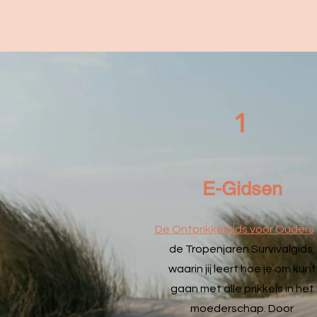
1
E-Gidsen
De Ontprikkelgids voor Ouders
de
Tropenjaren Survivalgids,
waarin jij leert hoe je om kunt
gaan met alle prikkels in het
moederschap. Door