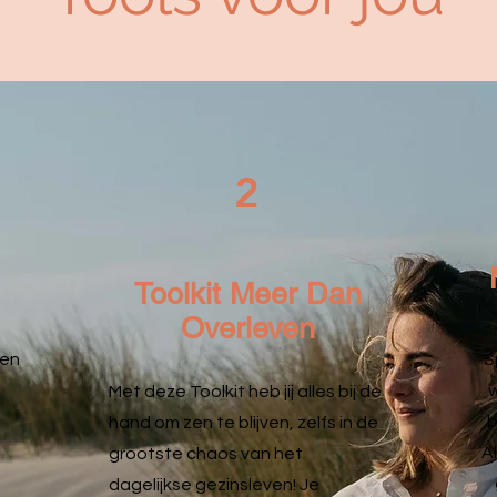
2
Toolkit Meer Dan
Overleven
en
S
w
Met deze Toolkit heb jij alles bij de
b
hand om zen te blijven, zelfs in de
Al
grootste chaos van het
dagelijkse gezinsleven! Je