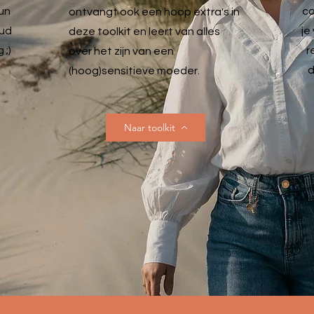
un
co
ontvangt ook een hoop extra's in
oud
je
deze toolkit en leert van alles
 ;)
r
over het zijn van een
d
(hoog)sensitieve moeder.
Naar toolkit