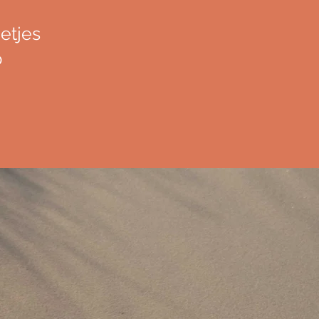
etjes
p