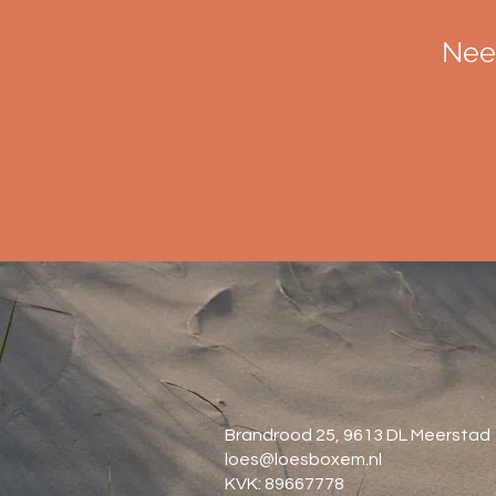
Neem
Brandrood 25, 9613 DL Meerstad
loes@loesboxem.nl
KVK: 89667778