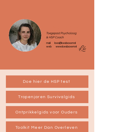
Loes Boxem
Toegepast Psycholoog
&
HSP Coach
mail
loes@loesboxem.nl
web
www.loesboxem.nl
Doe hier de HSP test
Tropenjaren Survivalgids
Ontprikkelgids voor Ouders
Toolkit Meer Dan Overleven