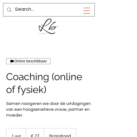
Online beschikbaar
Coaching (online
of fysiek)
Samen navigeren we door de uitdagingen
van een hoogsensitieve vrouw, partner en
moeder.
77
euro
1 uur
1
€ 77
Brandrood