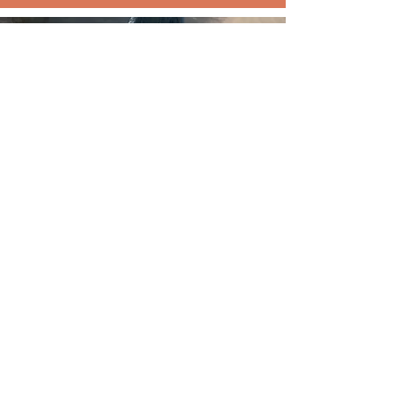
Brandrood 25, 9613 DL Meerstad
loes@loesboxem.nl
KVK:
89667778
Met liefde voor alle moeders 🤍
©
2023 - 2024